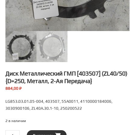
Диск Металлический ГМП [403507] (ZL40/50)
{D=250, Металл, 2-Ая Передача}
884,00
₽
LG853.03.01.05-004, 403507, 55A0011, 4110000184006,
3030900106, ZL40A.30.1-10, 250200522
2 в наличии
Количество