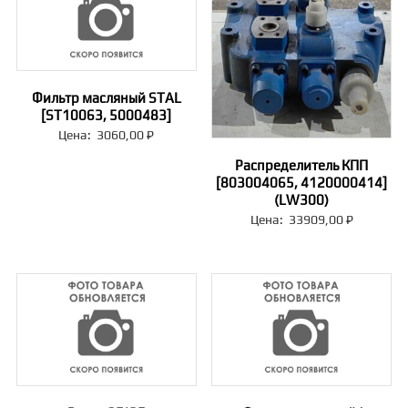
Фильтр масляный STAL
[ST10063, 5000483]
Цена:
3060,00
₽
Распределитель КПП
[803004065, 4120000414]
(LW300)
Цена:
33909,00
₽