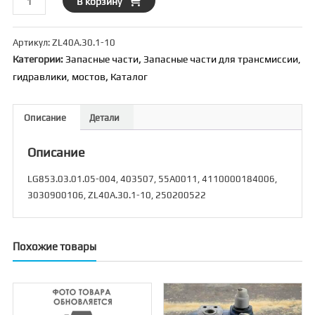
В корзину
товара
Диск
Артикул:
ZL40A.30.1-10
металлический
Категории:
Запасные части
,
Запасные части для трансмиссии,
ГМП
гидравлики, мостов
,
Каталог
[403507]
(ZL40/50)
{D=250,
Описание
Детали
металл,
2-
Описание
ая
передача}
LG853.03.01.05-004, 403507, 55A0011, 4110000184006,
3030900106, ZL40A.30.1-10, 250200522
Похожие товары