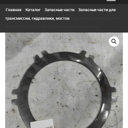
Главная
/
Каталог
/
Запасные части
/
Запасные части для
трансмиссии, гидравлики, мостов
/ Диск металлический ГМП
[403507] (ZL40/50) {D=250, металл, 2-ая передача}