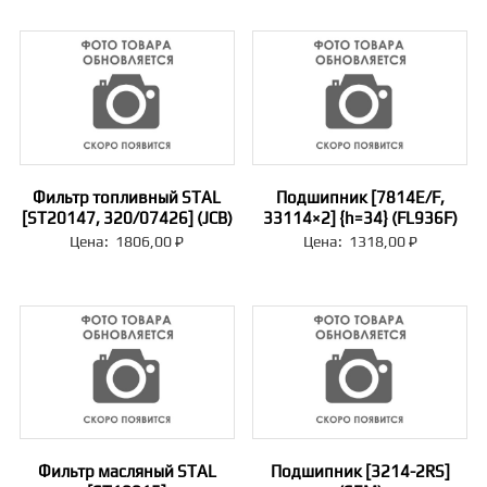
Фильтр топливный STAL
Подшипник [7814E/F,
[ST20147, 320/07426] (JCB)
33114×2] {h=34} (FL936F)
Цена:
1806,00
₽
Цена:
1318,00
₽
Фильтр масляный STAL
Подшипник [3214-2RS]