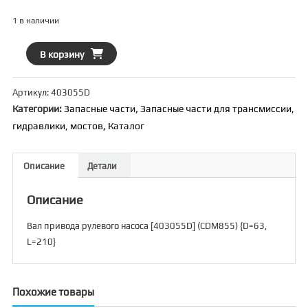
1 в наличии
Количество
В корзину
товара
Вал
Артикул:
403055D
привода
Категории:
Запасные части
,
Запасные части для трансмиссии,
рулевого
гидравлики, мостов
,
Каталог
насоса
[403055D]
(CDM855)
Описание
Детали
{D=63,
L=210}
Описание
Вал привода рулевого насоса [403055D] (CDM855) {D=63,
L=210}
Похожие товары