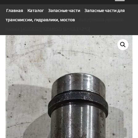
Главная
/
Каталог
/
Запасные части
/
Запасные части для
трансмиссии, гидравлики, мостов
/ Вал привода рулевого
насоса [403055D] (CDM855) {D=63, L=210}