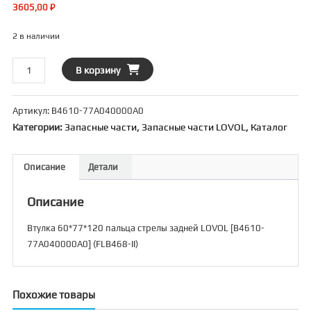
3605,00
₽
2 в наличии
Количество
В корзину
товара
Втулка
Артикул:
B4610-77A040000A0
60*77*120
Категории:
Запасные части
,
Запасные части LOVOL
,
Каталог
пальца
стрелы
задней
Описание
Детали
LOVOL
[B4610-
Описание
77A040000A0]
(FLB468-
Втулка 60*77*120 пальца стрелы задней LOVOL [B4610-
II)
77A040000A0] (FLB468-II)
Похожие товары