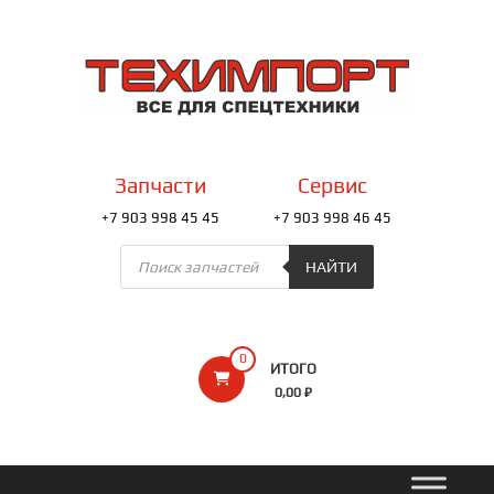
Перейти
к
ТЕХИМПОРТ
содержимому
Всё
для
спецтехники
Запчасти
Сервис
+7 903 998 45 45
+7 903 998 46 45
Поиск
товаров
НАЙТИ
0
ИТОГО
0,00 ₽