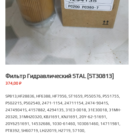
Фильтр Гидравлический STAL [ST30813]
374,00
₽
SP813,HF28836, HF6388, HF7956, ST1659, P550576, P551755,
P502215, P502540, 2471-1154, 24711154, 2474-9041S,
24749041S, 4157882, 4294135, 31E3-0018, 31E30018, 31MH-
20320, 31MH20320, KBJ1691, KNJ1691, 20Y-62-51691,
20Y6251691, 14532686, 1030-61460, 103061460, 14711981,
PT8392, SH60719, LH22019, H2719, 57100,