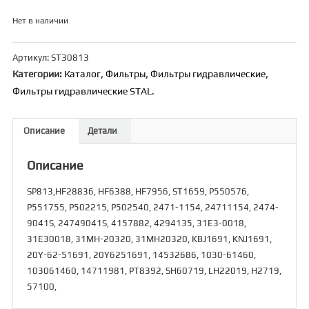
Нет в наличии
Артикул:
ST30813
Категории:
Каталог
,
Фильтры
,
Фильтры гидравлические
,
Фильтры гидравлические STAL.
Описание
Детали
Описание
SP813,HF28836, HF6388, HF7956, ST1659, P550576,
P551755, P502215, P502540, 2471-1154, 24711154, 2474-
9041S, 24749041S, 4157882, 4294135, 31E3-0018,
31E30018, 31MH-20320, 31MH20320, KBJ1691, KNJ1691,
20Y-62-51691, 20Y6251691, 14532686, 1030-61460,
103061460, 14711981, PT8392, SH60719, LH22019, H2719,
57100,