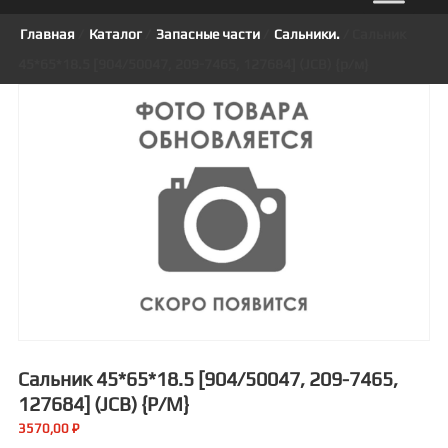
Главная
/
Каталог
/
Запасные части
/
Сальники.
/ Сальник
45*65*18.5 [904/50047, 209-7465, 127684] (JCB) {р/м}
Сальник 45*65*18.5 [904/50047, 209-7465,
127684] (JCB) {р/м}
3570,00
₽