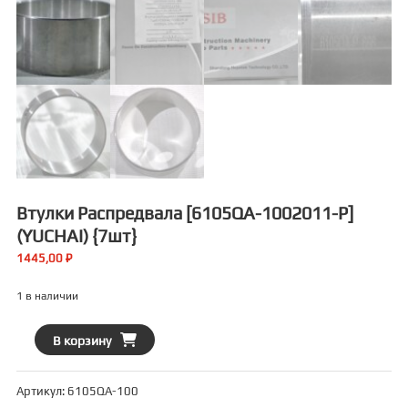
Втулки Распредвала [6105QA-1002011-P]
(YUCHAI) {7шт}
1445,00
₽
1 в наличии
Количество
В корзину
товара
Втулки
Артикул:
6105QA-100
распредвала