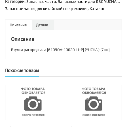
Категории:
Запасные части
,
Запасные части для ДВС YUCHAI.
,
[6105QA-
Запасные части для китайской спецтехники.
,
Каталог
1002011-
P]
(YUCHAI)
Описание
Детали
{7шт}
Описание
Втулки распредвала [6105QA-1002011-P] (YUCHAI) {7шт}
Похожие товары